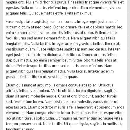
magna orci. Nullam id rhoncus purus. Phasellus tristique viverra felis et
egestas. Nulla odio ante, eleifend imperdiet diam elementum, viverra
aliquam felis. Quisque mattis et felis vitae maximus.
Fusce vulputate sagittis ipsum sed cursus. Integer eget justo ac dui
rutrum dictum at nec libero. Donec ornare, felis et dapibus mattis, leo
enim semper ipsum, vitae lobortis felis eros at dolor. Pellentesque
facilisis urna sed mauris ornare finibus. Nam aliquet nibh quis felis
feugiat mattis. Nulla facilisi. Integer ac enim gravida, finibus libero ut,
vestibulum quam. Fusce vulputate sagittis ipsum sed cursus. Integer
eget justo ac dui rutrum dictum at nec libero. Donec ornare, felis et
dapibus mattis, leo enim semper ipsum, vitae lobortis felis eros at
dolor. Pellentesque facilisis urna sed mauris ornare finibus. Nam
aliquet nibh quis felis feugiat mattis. Nulla facilisi. Integer ac enim
gravida, finibus libero ut, vestibulum quam.
Etiam quis nunc et arcu mollis ornare congue at sapien. Ut luctus
ultrices felis id vestibulum. Morbi ultricies lorem dignissim, sagittis
diam sit amet, molestie neque. Cras et orci tincidunt, auctor turpis
sed, fermentum lorem. Nam tristique arcu molestie, varius dolor ut,
egestas orci. Etiam porttitor mauris a felis hendrerit, et bibendum eros
elementum. Nam congue nisl nec lobortis maximus. Pellentesque vitae
leo ut nibh cursus sollicitudin. Ut mauris mi, fermentum ac neque vitae,
tempor posuere erat. Nulla facilisi. Ut quam ligula, sagittis in mollis ut,
tincidunt ac nunc.